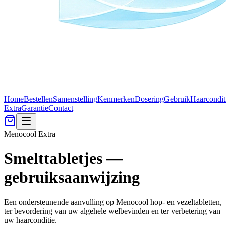
Home
Bestellen
Samenstelling
Kenmerken
Dosering
Gebruik
Haarcondit
Extra
Garantie
Contact
Menocool Extra
Smelttabletjes —
gebruiksaanwijzing
Een ondersteunende aanvulling op Menocool hop- en vezeltabletten,
ter bevordering van uw algehele welbevinden en ter verbetering van
uw haarconditie.